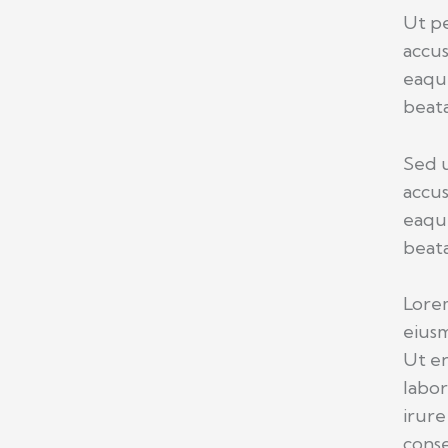
Ut pe
accu
eaque
beata
Sed u
accu
eaque
beata
Lorem
eiusm
Ut en
labor
irure
conse