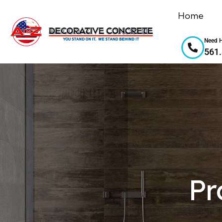
Home
Need H
561
Pr