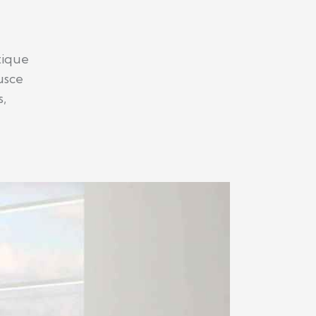
tique
usce
s,