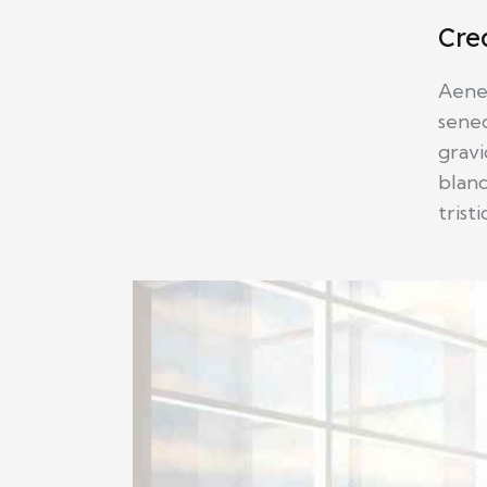
Cre
Aenea
senec
gravi
blan
trist