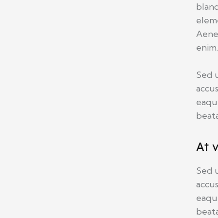
bland
eleme
Aenea
enim
Sed u
accu
eaque
beata
At 
Sed u
accu
eaque
beata