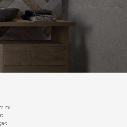
um mi
t.
get