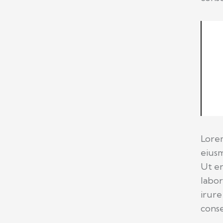
Lorem
eiusm
Ut en
labor
irure
conse