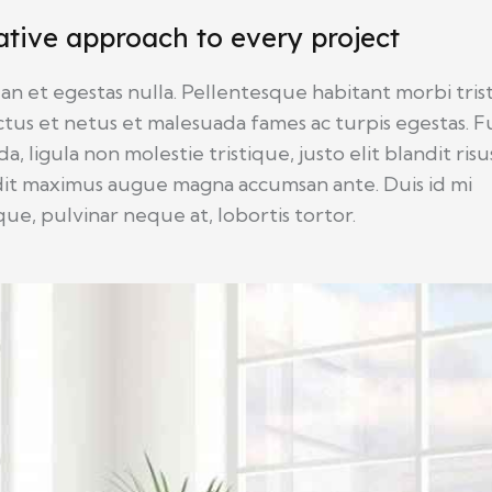
ative approach to every project
n et egestas nulla. Pellentesque habitant morbi tris
tus et netus et malesuada fames ac turpis egestas. F
da, ligula non molestie tristique, justo elit blandit risu
dit maximus augue magna accumsan ante. Duis id mi
ique, pulvinar neque at, lobortis tortor.