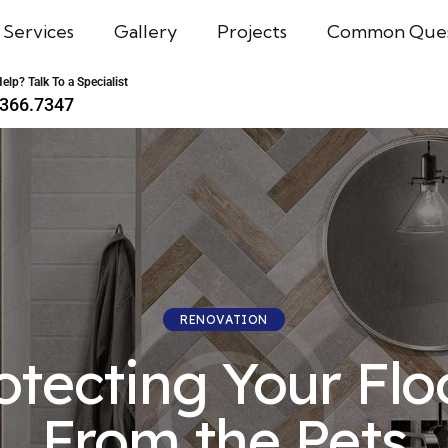
Services
Gallery
Projects
Common Ques
elp? Talk To a Specialist
.366.7347
RENOVATION
otecting Your Flo
From the Pets